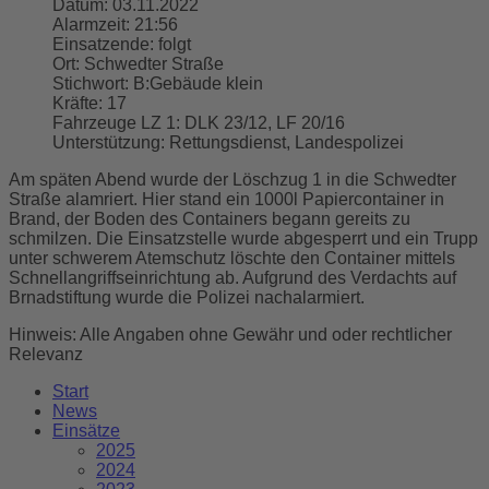
Datum:
03.11.2022
Alarmzeit:
21:56
Einsatzende:
folgt
Ort:
Schwedter Straße
Stichwort:
B:Gebäude klein
Kräfte:
17
Fahrzeuge LZ 1:
DLK 23/12, LF 20/16
Unterstützung:
Rettungsdienst, Landespolizei
Am späten Abend wurde der Löschzug 1 in die Schwedter
Straße alamriert. Hier stand ein 1000l Papiercontainer in
Brand, der Boden des Containers begann gereits zu
schmilzen. Die Einsatzstelle wurde abgesperrt und ein Trupp
unter schwerem Atemschutz löschte den Container mittels
Schnellangriffseinrichtung ab. Aufgrund des Verdachts auf
Brnadstiftung wurde die Polizei nachalarmiert.
Hinweis: Alle Angaben ohne Gewähr und oder rechtlicher
Relevanz
Start
News
Einsätze
2025
2024